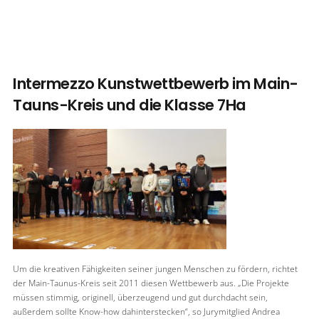
Intermezzo Kunstwettbewerb im Main-
Tauns-Kreis und die Klasse 7Ha
Um die kreativen Fähigkeiten seiner jungen Menschen zu fördern, richtet
der Main-Taunus-Kreis seit 2011 diesen Wettbewerb aus. „Die Projekte
müssen stimmig, originell, überzeugend und gut durchdacht sein,
außerdem sollte Know-how dahinterstecken“, so Jurymitglied Andrea