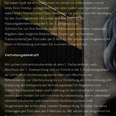
Sie haben Spaß daran Schülerinnen im Lernen zu unterstützen, sie für
eines Ihrer Hobbys zu begeistern oder üben selbst eine Sportart aus und
haben einen Trainerschein? Dann bewerben Sie sich bei uns! Wir benötigen
für den Ganztagsbereich AG-Leiter und Betreuer für die
Hausaufgabenbetreuung der 5. bis 7. Jahrgangsstufe.
Schicken Sie uns Ihre Bewerbung (mit Motivationsschreiben, Lebenslauf,
Angaben über mögliche Arbeitszeiten, Kopien ggf. vorhandener
Trainerscheine) per Post oder per E-Mail zu. Wir setzen uns umgehend mit
Ihnen in Verbindung und laden Sie zu einem Gespräch ein.
Vertretungslehrkraft
Wir suchen Lehramtsstudierende ab dem 1. Fachpraktikum, nach
Abschluss der 1. Staatsprüfung und vor Eintritt in die 2. Ausbildungsphase
als Lehrkraft im Vorbereitungsdienst oder nach Abschluss des
Referendariats zur Überbrückung bis zur Einstellung als Unterstützung und
Entlastung des Kollegiums bei Vertretungsbedarf im Regelunterricht.
Sollten Sie Interesse haben und Erfahrung für den Lehrerberuf sammeln
wollen, dann melden Sie sich mit einer Kurzbewerbung, einem Lebenslauf
inklusive schulischer und universitärer Ausbildung sowie einer
Zeugniskopie der ersten bzw. zweiten Staatsprüfung. Schicken Sie diese
Unterlagen per Post oder per E-Mail uns zu. Wir setzen uns umgehend mit