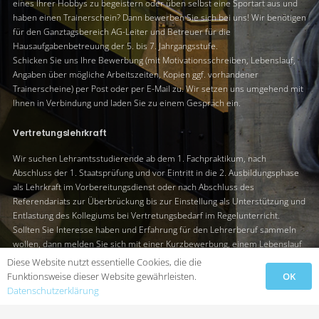
eines Ihrer Hobbys zu begeistern oder üben selbst eine Sportart aus und
haben einen Trainerschein? Dann bewerben Sie sich bei uns! Wir benötigen
für den Ganztagsbereich AG-Leiter und Betreuer für die
Hausaufgabenbetreuung der 5. bis 7. Jahrgangsstufe.
Schicken Sie uns Ihre Bewerbung (mit Motivationsschreiben, Lebenslauf,
Angaben über mögliche Arbeitszeiten, Kopien ggf. vorhandener
Trainerscheine) per Post oder per E-Mail zu. Wir setzen uns umgehend mit
Ihnen in Verbindung und laden Sie zu einem Gespräch ein.
Vertretungslehrkraft
Wir suchen Lehramtsstudierende ab dem 1. Fachpraktikum, nach
Abschluss der 1. Staatsprüfung und vor Eintritt in die 2. Ausbildungsphase
als Lehrkraft im Vorbereitungsdienst oder nach Abschluss des
Referendariats zur Überbrückung bis zur Einstellung als Unterstützung und
Entlastung des Kollegiums bei Vertretungsbedarf im Regelunterricht.
Sollten Sie Interesse haben und Erfahrung für den Lehrerberuf sammeln
wollen, dann melden Sie sich mit einer Kurzbewerbung, einem Lebenslauf
inklusive schulischer und universitärer Ausbildung sowie einer
Diese Website nutzt essentielle Cookies, die die
Zeugniskopie der ersten bzw. zweiten Staatsprüfung. Schicken Sie diese
OK
Funktionsweise dieser Website gewährleisten.
Unterlagen per Post oder per E-Mail uns zu. Wir setzen uns umgehend mit
Datenschutzerklärung
Ihnen in Verbindung und laden Sie zu einem Gespräch ein.